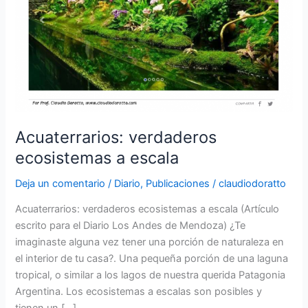
Acuaterrarios: verdaderos
ecosistemas a escala
Deja un comentario
/
Diario
,
Publicaciones
/
claudiodoratto
Acuaterrarios: verdaderos ecosistemas a escala (Artículo
escrito para el Diario Los Andes de Mendoza) ¿Te
imaginaste alguna vez tener una porción de naturaleza en
el interior de tu casa?. Una pequeña porción de una laguna
tropical, o similar a los lagos de nuestra querida Patagonia
Argentina. Los ecosistemas a escalas son posibles y