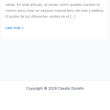
verde. En este artículo, te revelo cómo puedes hacerlo tú
mismo para crear un espacio natural lleno de vida y belleza.
El poder de los diferentes verdes en el […]
Paletas
Leer más »
verdes
de
las
plantas:
la
magia
del
color
en
el
Copyright © 2026 Claudio Doratto
paisajismo