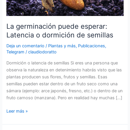
La germinación puede esperar:
Latencia o dormición de semillas
Deja un comentario
/
Plantas y más
,
Publicaciones
,
Telegram
/
claudiodoratto
Dormición o latencia de semillas Si eres una persona que
observa la naturaleza en detenimiento habrás visto que las
plantas producen sus flores, frutos y semillas. Esas
semillas pueden estar dentro de un fruto seco como una
sámara (ejemplo: arce japonés, fresno, etc.) o dentro de un
fruto carnoso (manzana). Pero en realidad hay muchas […]
La
Leer más »
germinación
puede