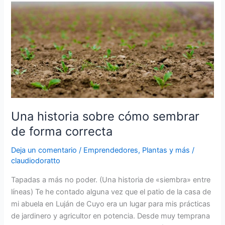
esperar:
Latencia
o
dormición
de
semillas
Una historia sobre cómo sembrar
de forma correcta
Deja un comentario
/
Emprendedores
,
Plantas y más
/
claudiodoratto
Tapadas a más no poder. (Una historia de «siembra» entre
líneas) Te he contado alguna vez que el patio de la casa de
mi abuela en Luján de Cuyo era un lugar para mis prácticas
de jardinero y agricultor en potencia. Desde muy temprana