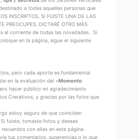
s
,
tips
y
secretos
de los Jardines Verticales
 destinado a todas aquellas personas que
S LOS INSCRIPTOS, SI FUISTE UNA DE LAS
TE PREOCUPES. DICTARÉ OTRO MÁS
ás al corriente de todas las novedades. Si
oloque en la página, sigue el siguiente
ectos, pero cada aporte es fundamental
te en la evaluación del «
Momento
ero hacer público mi agradecimiento
os Crerativos, y gracias por las fotos que
argo estoy seguro de que coinciden
 Si fuiste, tomaste fotos y deseas
 recuerdos con ellas en esta página.
vía tus comentarios, sugerencias o lo que