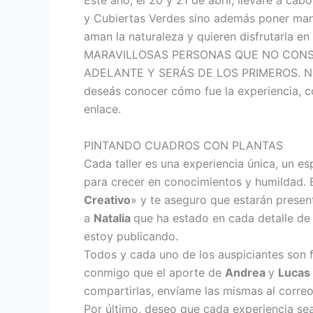
Este año, el 20 y 21 de abril, llevaré a cabo
y Cubiertas Verdes sino además poner mano
aman la naturaleza y quieren disfrutarl
MARAVILLOSAS PERSONAS QUE NO CONSI
ADELANTE Y SERÁS DE LOS PRIMEROS. No te 
deseás conocer cómo fue la experiencia, co
enlace.
PINTANDO CUADROS CON PLANTAS
Cada taller es una experiencia única, un e
para crecer en conocimientos y humildad. E
Creativo
» y te aseguro que estarán prese
a
Natalia
que ha estado en cada detalle de l
estoy publicando.
Todos y cada uno de los auspiciantes son 
conmigo que el aporte de
Andrea
y
Lucas
compartirlas, envíame las mismas al corre
Por último, deseo que cada experiencia se