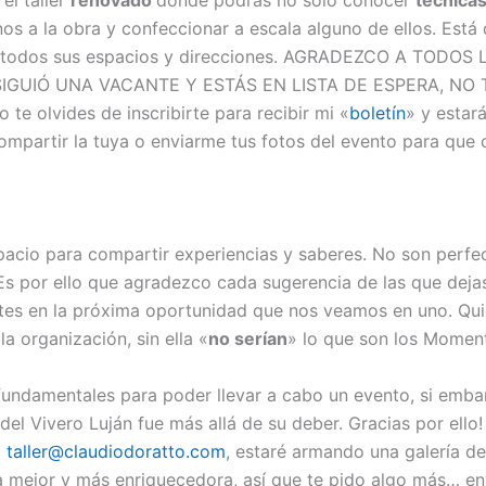
 el taller
renovado
donde podrás no sólo conocer
técnica
s a la obra y confeccionar a escala alguno de ellos. Está
a en todos sus espacios y direcciones. AGRADEZCO A TODO
GUIÓ UNA VACANTE Y ESTÁS EN LISTA DE ESPERA, NO 
olvides de inscribirte para recibir mi «
boletín
» y estar
mpartir la tuya o enviarme tus fotos del evento para que c
spacio para compartir experiencias y saberes. No son perf
s por ello que agradezco cada sugerencia de las que dejas
ntes en la próxima oportunidad que nos veamos en uno. Qui
a organización, sin ella «
no serían
» lo que son los Moment
fundamentales para poder llevar a cabo un evento, si emb
del Vivero Luján fue más allá de su deber. Gracias por ello!
o
taller@claudiodoratto.com
, estaré armando una galería de
a mejor y más enriquecedora, así que te pido algo más… en