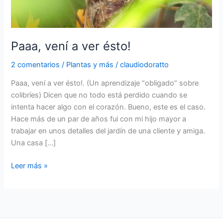
Paaa, vení a ver ésto!
2 comentarios
/
Plantas y más
/
claudiodoratto
Paaa, vení a ver ésto!. (Un aprendizaje “obligado” sobre
colibríes) Dicen que no todo está perdido cuando se
intenta hacer algo con el corazón. Bueno, este es el caso.
Hace más de un par de años fui con mi hijo mayor a
trabajar en unos detalles del jardín de una cliente y amiga.
Una casa […]
Paaa,
Leer más »
vení
a
ver
ésto!