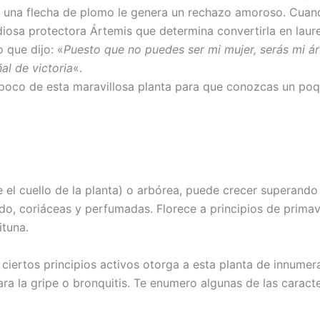
r una flecha de plomo le genera un rechazo amoroso. Cua
 diosa protectora Ártemis que determina convertirla en laur
o que dijo: «
Puesto que no puedes ser mi mujer, serás mi ár
al de victoria
«.
poco de esta maravillosa planta para que conozcas un poq
el cuello de la planta) o arbórea, puede crecer superando 
ado, coriáceas y perfumadas. Florece a principios de prima
ituna.
 ciertos principios activos otorga a esta planta de innume
ara la gripe o bronquitis. Te enumero algunas de las caracte