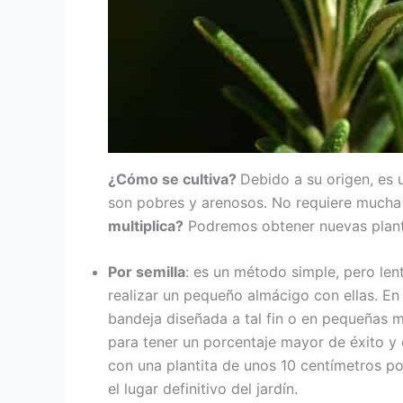
¿Cómo se cultiva?
Debido a su origen, es 
son pobres y arenosos. No requiere mucha 
multiplica?
Podremos obtener nuevas planta
Por semilla
: es un método simple, pero len
realizar un pequeño almácigo con ellas. E
bandeja diseñada a tal fin o en pequeñas m
para tener un porcentaje mayor de éxito y 
con una plantita de unos 10 centímetros p
el lugar definitivo del jardín.