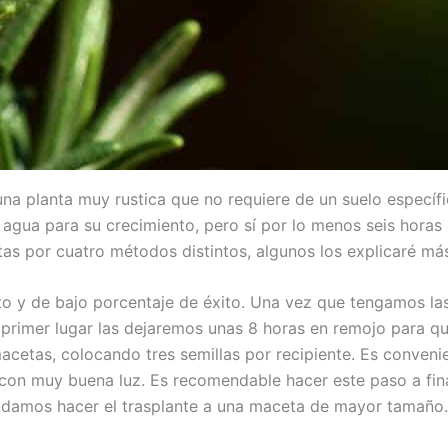
una planta muy rustica que no requiere de un suelo especí
agua para su crecimiento, pero sí por lo menos seis horas
s por cuatro métodos distintos, algunos los explicaré má
to y de bajo porcentaje de éxito. Una vez que tengamos la
n primer lugar las dejaremos unas 8 horas en remojo para q
acetas, colocando tres semillas por recipiente. Es conveni
con muy buena luz. Es recomendable hacer este paso a fina
odamos hacer el trasplante a una maceta de mayor tamaño.