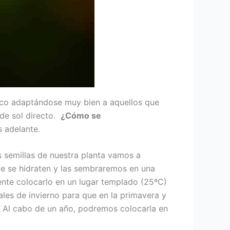
fico adaptándose muy bien a aquellos que
 de sol directo.
¿Cómo se
s adelante.
s semillas de nuestra planta vamos a
ue se hidraten y las sembraremos en una
ente colocarlo en un lugar templado (25ºC)
les de invierno para que en la primavera y
 Al cabo de un año, podremos colocarla en