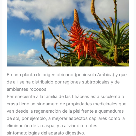
En una planta de origen africano (península Arábica) y que
de allí se ha distribuido por regiones subtropicales y de
ambientes rocosos.
Perteneciente a la familia de las Liliáceas esta suculenta o
crasa tiene un sinnúmero de propiedades medicinales que
van desde la regeneración de la piel frente a quemaduras
de sol, por ejemplo, a mejorar aspectos capilares como la
eliminación de la caspa, y a aliviar diferentes
sintomatologías del aparato digestivo.